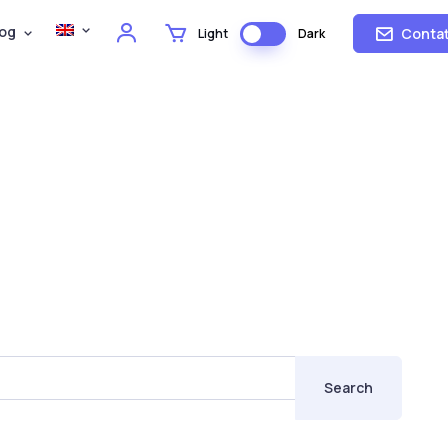
og
Contat
Light
Dark
Search