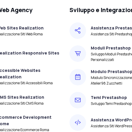
 Web Agency
Sviluppo e Integrazio
eb Sites Realization
Assistenza Presta
ealizzazione Siti Web Roma
Assistenza Siti Prestash
Moduli Prestashop
ealization Responsive Sites
Sviluppo Moduli Prestash
Personalizzati
ccessible Websites
Modulo Prestashop 
ealization
Modulo Sincronizzazione
alizzazione Siti Accessibili Roma
Atelier98 Zucchetti
MS Sites Realization
Temi Prestashop
ealizzazione Siti CMS Roma
Sviluppo Temi Prestashop
commerce Development
Assistenza WordPr
ome
Assistenza Siti WordPres
ealizzazione Ecommerce Roma