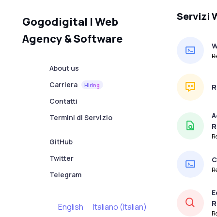
Servizi
Gogodigital | Web
Agency & Software
W
R
About us
Carriera
Hiring
R
Contatti
A
Termini di Servizio
R
Re
GitHub
Twitter
C
R
Telegram
E
R
English
Italiano
(
Italian
)
R