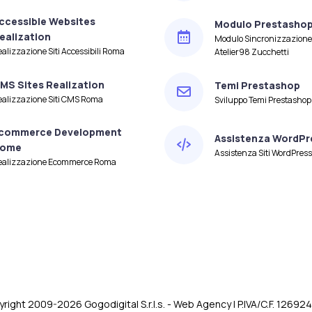
ccessible Websites
Modulo Prestashop 
ealization
Modulo Sincronizzazione
alizzazione Siti Accessibili Roma
Atelier98 Zucchetti
MS Sites Realization
Temi Prestashop
ealizzazione Siti CMS Roma
Sviluppo Temi Prestashop
commerce Development
Assistenza WordPr
ome
Assistenza Siti WordPres
ealizzazione Ecommerce Roma
right 2009-2026 Gogodigital S.r.l.s. - Web Agency | P.IVA/C.F. 1269