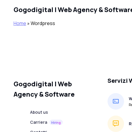
Skip to main content
Gogodigital | Web Agency & Softwar
Home
»
Wordpress
Servizi
Gogodigital | Web
Agency & Software
W
R
About us
Carriera
Hiring
R