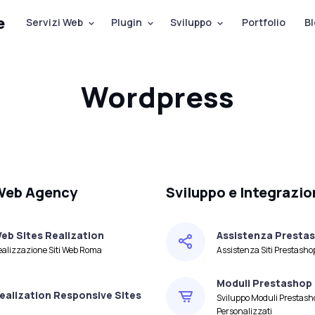
e
Servizi Web
Plugin
Sviluppo
Portfolio
Bl
Wordpress
 Web Agency
Sviluppo e Integrazio
eb Sites Realization
Assistenza Presta
ealizzazione Siti Web Roma
Assistenza Siti Prestash
Moduli Prestashop
ealization Responsive Sites
Sviluppo Moduli Prestash
Personalizzati