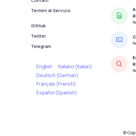
Contatti
A
Termini di Servizio
R
Re
GitHub
Twitter
C
R
Telegram
E
R
English
Italiano
(
Italian
)
R
Deutsch
(
German
)
Français
(
French
)
Español
(
Spanish
)
© Copy