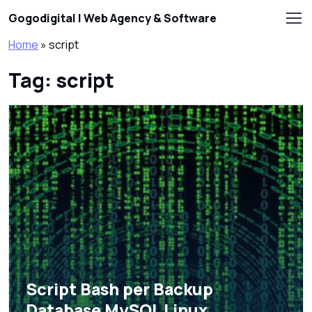
Skip to main content
Gogodigital | Web Agency & Software
Home
»
script
Tag: script
Script Bash per Backup
Database MySQL Linux