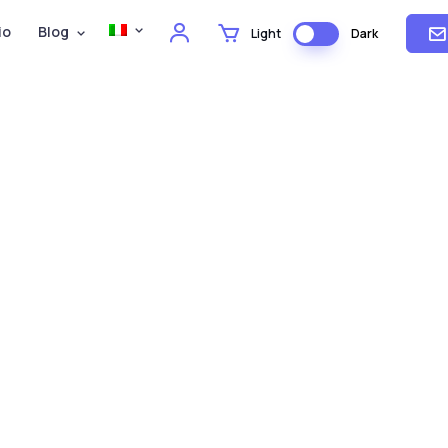
io
Blog
Light
Dark