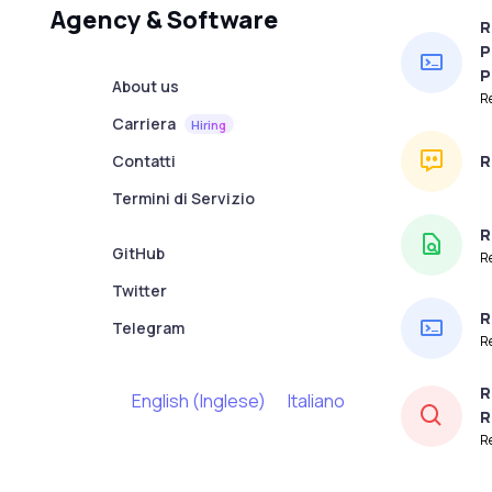
Agency & Software
R
P
P
About us
R
Carriera
Hiring
Contatti
R
Termini di Servizio
R
GitHub
Re
Twitter
R
Telegram
R
R
English
(
Inglese
)
Italiano
R
R