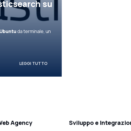
asticsearch su
 Ubuntu
da terminale, un
LEGGI TUTTO
 Web Agency
Sviluppo e Integrazio