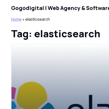
Skip to main content
Gogodigital | Web Agency & Softwar
Home
»
elasticsearch
Tag: elasticsearch