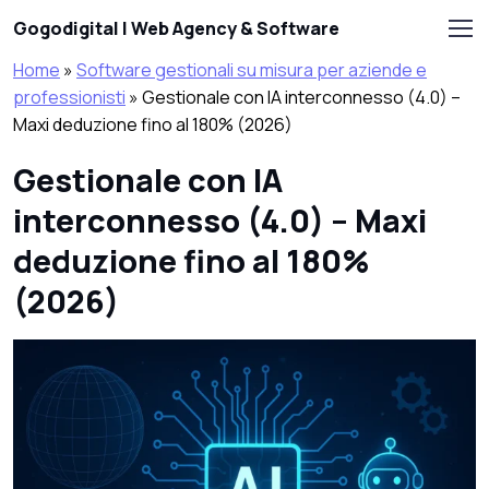
Skip to main content
Gogodigital | Web Agency & Software
Home
»
Software gestionali su misura per aziende e
professionisti
»
Gestionale con IA interconnesso (4.0) –
Maxi deduzione fino al 180% (2026)
Gestionale con IA
interconnesso (4.0) – Maxi
deduzione fino al 180%
(2026)