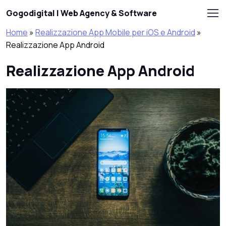
Skip to main content
Gogodigital | Web Agency & Software
Home
»
Realizzazione App Mobile per iOS e Android
»
Realizzazione App Android
Realizzazione App Android